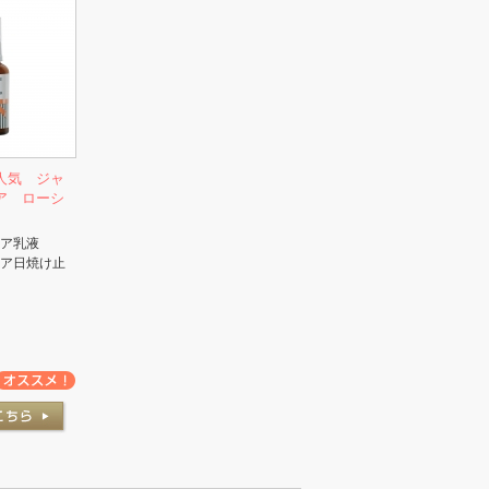
人気 ジャ
ア ローシ
ア乳液
ア日焼け止