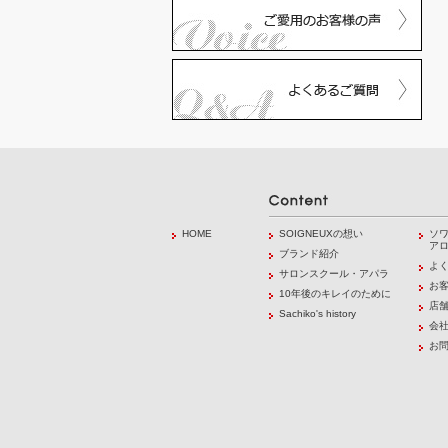
HOME
SOIGNEUXの想い
ソ
ア
ブランド紹介
よ
サロンスクール・アパラ
お
10年後のキレイのために
店
Sachiko's history
会
お