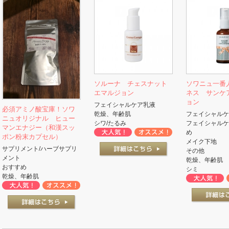
ソルーナ チェスナット
ソワニュ一番
エマルジョン
ネス サンケ
ョン
フェイシャルケア乳液
必須アミノ酸宝庫！ソワ
乾燥、年齢肌
フェイシャルケ
ニュオリジナル ヒュー
シワ/たるみ
フェイシャルケ
マンエナジー（和漢スッ
め
ポン粉末カプセル）
メイク下地
サプリメント/ハーブサプリ
その他
メント
乾燥、年齢肌
おすすめ
シミ
乾燥、年齢肌