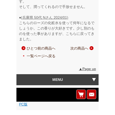
す。
そして、潤ってくれるので手放せません。
●
(兵庫県 50代 Nさん 2024/01)
こちらのローズの化粧水を使って何年になるで
しょうか。この香りが大好きです。少し別のも
のを使った事がありますが、こちらに戻ってき
ました。
ひとつ前の商品へ
次の商品へ
▲
▲
一覧ページへ戻る
▲
▲Page up
MENU
PC版