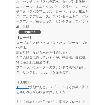
水、センチフォリアバラ花水、ダイズ油脂肪酸、
エタノール、ホエイタンパク、グリセリン、セン
チフォリアバラ花エキス、ローマカミツレ花エキ
ス、アルテア葉エキス、ラベンダーエキス、グレ
ープフルーツ種子エキス、センチフォリアバラ花
油、乳酸
使用方法
【ローザ】
ローズエキスがたっぷり入ったスプレータイプの
化粧水。
肌を沈静しながら水分を補給します。
全ての肌質に適していますが、乾燥肌、敏感肌、
特に脱水肌に最適です。
フローラルウォーターのブレンドで肌を鎮静し、
クーリングし、しっとりを保ちます。
（使用法）
ドロップ
洗顔のあと、３プッシュほどお顔に香り
を楽しみながら吹きかけましょう。
もしくはぬらした手のひらに直接スプレーして、